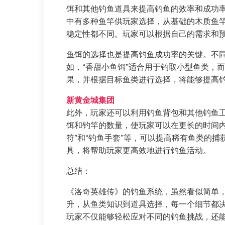
饵和其他钓鱼道具来提高钓鱼的效率和成功
中有多种鱼竿供玩家选择，从基础的木质鱼
稳定性都不同。玩家可以根据自己的需求和
鱼饵的选择也是提高钓鱼成功率的关键。不
如，“香甜小鱼饵”适合用于钓取小型鱼类，
果，并根据目标鱼类进行选择，将能够提高
新黄金城集团
此外，玩家还可以利用钓鱼背包和其他钓鱼
饵和钓竿的数量，使玩家可以在更长的时间内
符”和“钓鱼手套”等，可以提高稀有鱼类的
具，将帮助玩家更高效地进行钓鱼活动。
总结：
《洛奇英雄传》的钓鱼系统，虽然看似简单
升，从鱼类知识到道具选择，每一个细节都
玩家不仅能够轻松应对不同的钓鱼挑战，还