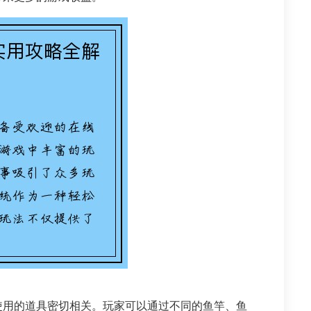
使用的道具密切相关。玩家可以通过不同的鱼竿、鱼