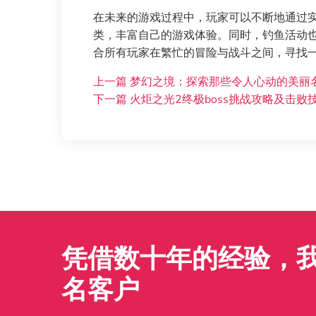
在未来的游戏过程中，玩家可以不断地通过
类，丰富自己的游戏体验。同时，钓鱼活动
合所有玩家在繁忙的冒险与战斗之间，寻找
上一篇
梦幻之境：探索那些令人心动的美丽
下一篇
火炬之光2终极boss挑战攻略及击败
凭借数十年的经验，我们
名客户