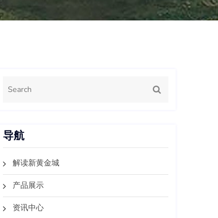
导航
解读新黄金城
产品展示
资讯中心