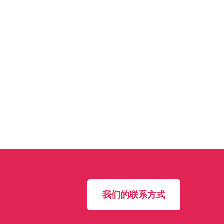
我们的联系方式