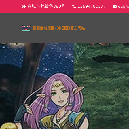
宣城市此被谷380号
13594780377
eupho