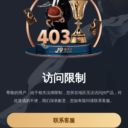
访问限制
尊敬的用户，由于相关法律限制，您所在地区无法访问J9产品，对
此造成的不便，我们深表歉意，您如有疑问请联系客服。
联系客服