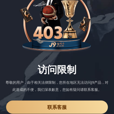
访问限制
尊敬的用户，由于相关法律限制，您所在地区无法访问J9产品，对
此造成的不便，我们深表歉意，您如有疑问请联系客服。
联系客服