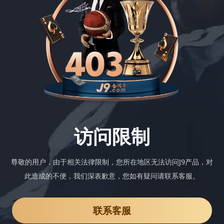
访问限制
尊敬的用户，由于相关法律限制，您所在地区无法访问J9产品，对
此造成的不便，我们深表歉意，您如有疑问请联系客服。
联系客服