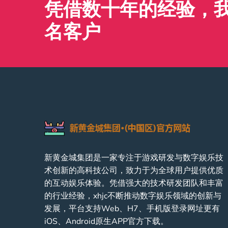
凭借数十年的经验，我们
名客户
新黄金城集团是一家专注于游戏研发与数字娱乐技
术创新的高科技公司，致力于为全球用户提供优质
的互动娱乐体验。凭借强大的技术研发团队和丰富
的行业经验，xhjc不断推动数字娱乐领域的创新与
发展，平台支持Web、H7、手机版登录网址更有
iOS、Android原生APP官方下载。