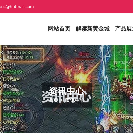
ric@hotmail.com
网站首页
解读新黄金城
产品展
资讯中心
首页
资讯中心