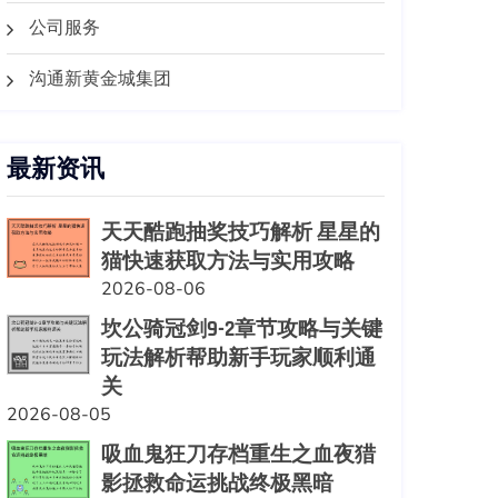
公司服务
沟通新黄金城集团
最新资讯
天天酷跑抽奖技巧解析 星星的
猫快速获取方法与实用攻略
2026-08-06
坎公骑冠剑9-2章节攻略与关键
玩法解析帮助新手玩家顺利通
关
2026-08-05
吸血鬼狂刀存档重生之血夜猎
影拯救命运挑战终极黑暗