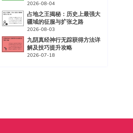
2026-08-04
占地之王揭秘：历史上最强大
疆域的征服与扩张之路
2026-08-03
九阴真经神行无踪获得方法详
解及技巧提升攻略
2026-07-18