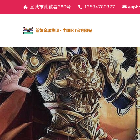
宣城市此被谷380号
13594780377
eupho