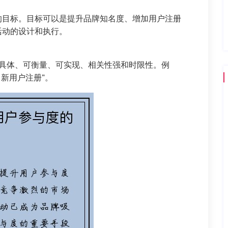
的目标。目标可以是提升品牌知名度、增加用户注册
活动的设计和执行。
应具体、可衡量、可实现、相关性强和时限性。例
名新用户注册”。