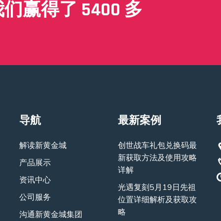
赢得了 5400 多
导航
最新案例
解读新黄金城
创世战车礼包兑换码最
新获取方法及使用攻略
产品展示
详解
资讯中心
光遇复刻5月19日先祖
公司服务
位置详细解析及获取攻
略
沟通新黄金城集团