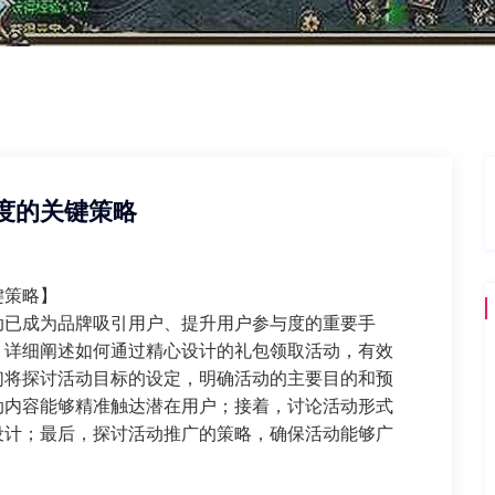
度的关键策略
键策略】
动已成为品牌吸引用户、提升用户参与度的重要手
，详细阐述如何通过精心设计的礼包领取活动，有效
们将探讨活动目标的设定，明确活动的主要目的和预
动内容能够精准触达潜在用户；接着，讨论活动形式
设计；最后，探讨活动推广的策略，确保活动能够广