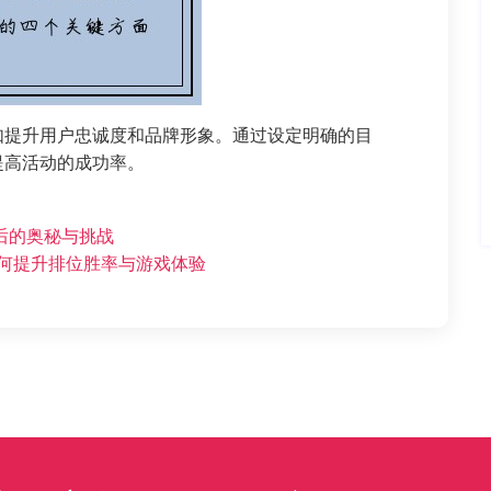
如提升用户忠诚度和品牌形象。通过设定明确的目
提高活动的成功率。
后的奥秘与挑战
如何提升排位胜率与游戏体验